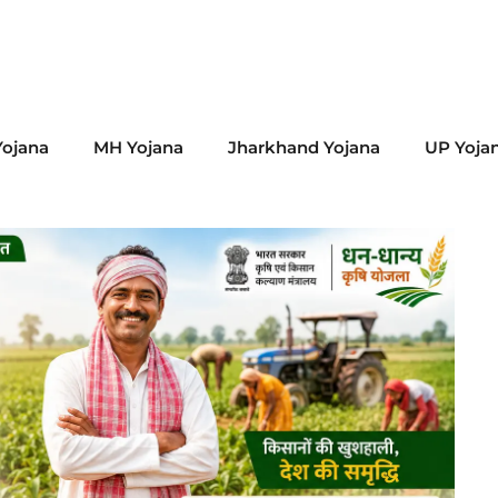
ojana
MH Yojana
Jharkhand Yojana
UP Yoja