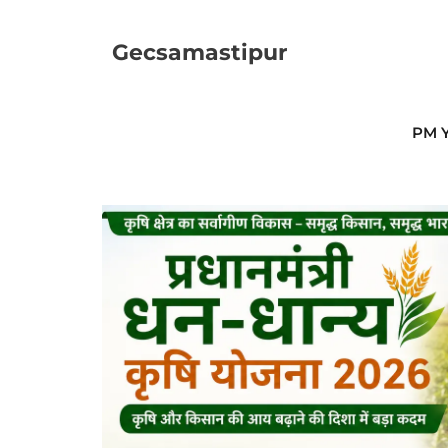
Skip
to
Gecsamastipur
content
PM Y