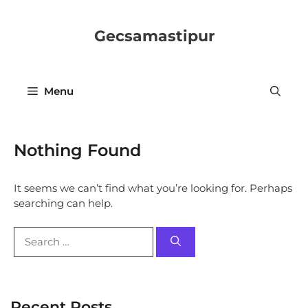
Skip
to
Gecsamastipur
content
Menu
Nothing Found
It seems we can’t find what you’re looking for. Perhaps
searching can help.
Search
for:
Recent Posts